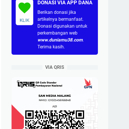
DONASI VIA APP DANA
Berikan donasi jika
artikelnya bermanfaat.
KLIK
Donasi digunakan untuk
perkembangan web
www.duniamu38.com
.
Terima kasih.
VIA QRIS