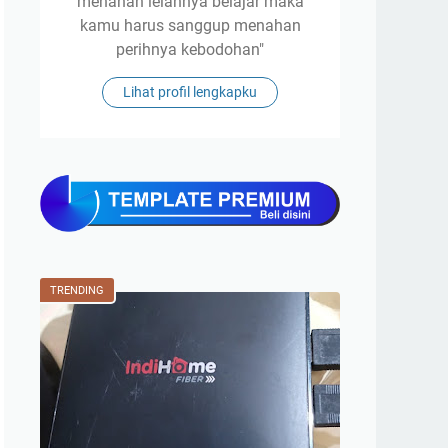
menahan lelahnya belajar maka
kamu harus sanggup menahan
perihnya kebodohan"
Lihat profil lengkapku
TRENDING