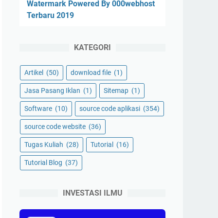
Watermark Powered By 000webhost
Terbaru 2019
KATEGORI
Artikel
(50)
download file
(1)
Jasa Pasang Iklan
(1)
Sitemap
(1)
Software
(10)
source code aplikasi
(354)
source code website
(36)
Tugas Kuliah
(28)
Tutorial
(16)
Tutorial Blog
(37)
INVESTASI ILMU