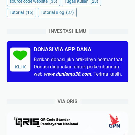
source code website
(36)
Tugas Kuliah
(28)
Tutorial
(16)
Tutorial Blog
(37)
INVESTASI ILMU
DONASI VIA APP DANA
Berikan donasi jika artikelnya bermanfaat.
Donasi digunakan untuk perkembangan
KLIK
web
www.duniamu38.com
. Terima kasih.
VIA QRIS