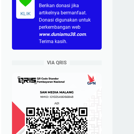
Berikan donasi jika
artikelnya bermanfaat.
KLIK
Donasi digunakan untuk
perkembangan web
www.duniamu38.com
.
Terima kasih.
VIA QRIS