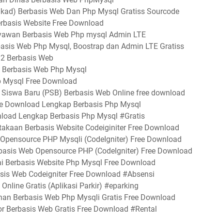
akad) Berbasis Web Dan Php Mysql Gratiss Sourcode
rbasis Website Free Download
ryawan Berbasis Web Php mysql Admin LTE
basis Web Php Mysql, Boostrap dan Admin LTE Gratiss
 2 Berbasis Web
a Berbasis Web Php Mysql
p Mysql Free Download
 Siswa Baru (PSB) Berbasis Web Online free download
Free Download Lengkap Berbasis Php Mysql
nload Lengkap Berbasis Php Mysql #Gratis
stakaan Berbasis Website Codeiginiter Free Download
 Opensource PHP Mysqli (CodeIgniter) Free Download
berbasis Web Opensource PHP (CodeIgniter) Free Download
ai Berbasis Website Php Mysql Free Download
asis Web Codeigniter Free Download #Absensi
Online Gratis (Aplikasi Parkir) #eparking
nan Berbasis Web Php Mysqli Gratis Free Download
or Berbasis Web Gratis Free Download #Rental