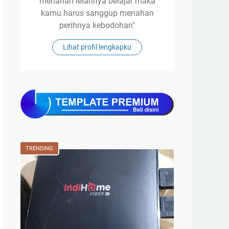
menahan lelahnya belajar maka
kamu harus sanggup menahan
perihnya kebodohan"
Lihat profil lengkapku
TRENDING