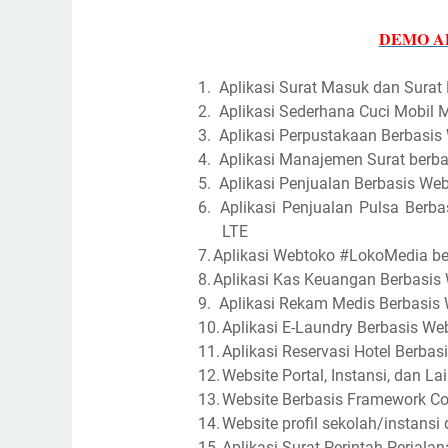
DEMO AP
1.
Aplikasi Surat Masuk dan Surat
2.
Aplikasi Sederhana Cuci Mobil
3.
Aplikasi Perpustakaan Berbasi
4.
Aplikasi Manajemen Surat ber
5.
Aplikasi Penjualan Berbasis W
6.
Aplikasi Penjualan Pulsa Berb
LTE
7.
Aplikasi Webtoko #LokoMedia be
8.
Aplikasi Kas Keuangan Berbasis
9.
Aplikasi Rekam Medis Berbasis 
10.
Aplikasi E-Laundry Berbasis We
11.
Aplikasi Reservasi Hotel Berba
12.
Website Portal, Instansi, dan 
13.
Website Berbasis Framework Co
14.
Website profil sekolah/instans
15.
Aplikasi Surat Perintah Perjal