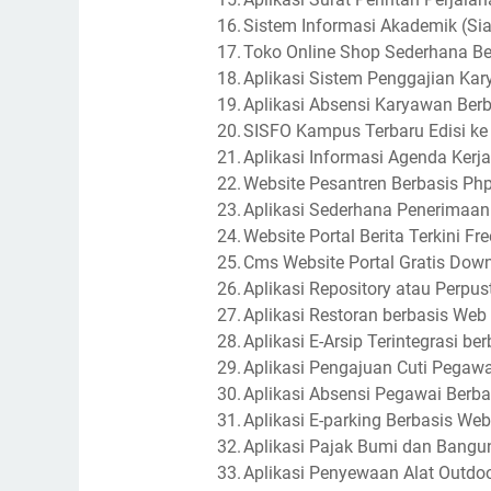
16.
Sistem Informasi Akademik (Si
17.
Toko Online Shop Sederhana Be
18.
Aplikasi Sistem Penggajian Ka
19.
Aplikasi Absensi Karyawan Ber
20.
SISFO Kampus Terbaru Edisi ke
21.
Aplikasi Informasi Agenda Kerj
22.
Website Pesantren Berbasis Ph
23.
Aplikasi Sederhana Penerimaan
24.
Website Portal Berita Terkini 
25.
Cms Website Portal Gratis Dow
26.
Aplikasi Repository atau Perpu
27.
Aplikasi Restoran berbasis Web
28.
Aplikasi E-Arsip Terintegrasi 
29.
Aplikasi Pengajuan Cuti Pegaw
30.
Aplikasi Absensi Pegawai Berb
31.
Aplikasi E-parking Berbasis Web 
32.
Aplikasi Pajak Bumi dan Bangu
33.
Aplikasi Penyewaan Alat Outdo