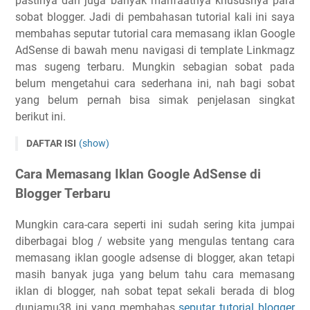
pastinya dan juga banyak manfaatnya khususnya para
sobat blogger. Jadi di pembahasan tutorial kali ini saya
membahas seputar tutorial cara memasang iklan Google
AdSense di bawah menu navigasi di template Linkmagz
mas sugeng terbaru. Mungkin sebagian sobat pada
belum mengetahui cara sederhana ini, nah bagi sobat
yang belum pernah bisa simak penjelasan singkat
berikut ini.
DAFTAR ISI
(show)
Cara Memasang Iklan Adsense di Bawah Menu Linkmagz
Cara Memasang Iklan Google AdSense di
3.2
Blogger Terbaru
Cara Memasang Iklan Google AdSense di Blogger Terbaru
Cara Memasang Iklan Google AdSense di Bawah Menu
Mungkin cara-cara seperti ini sudah sering kita jumpai
Template Linkmagz 3.2
diberbagai blog / website yang mengulas tentang cara
memasang iklan google adsense di blogger, akan tetapi
masih banyak juga yang belum tahu cara memasang
iklan di blogger, nah sobat tepat sekali berada di blog
duniamu38 ini yang membahas
seputar tutorial blogger