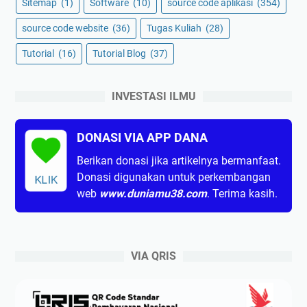
Sitemap
(1)
Software
(10)
source code aplikasi
(354)
source code website
(36)
Tugas Kuliah
(28)
Tutorial
(16)
Tutorial Blog
(37)
INVESTASI ILMU
DONASI VIA APP DANA
Berikan donasi jika artikelnya bermanfaat.
Donasi digunakan untuk perkembangan
KLIK
web
www.duniamu38.com
. Terima kasih.
VIA QRIS