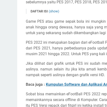
sebelumnya yaitu PES 2017, PES 2018, PES 2019
DAFTAR ISI
(show)
Fitur dari PES 2022 Versi Repack
Game PES atau game sepak bola ini mungkin s
Speksifikasi PC Minimal untuk Install eFootBall
anak hingga orang dewasa, hanya saja yang 
Cara Install PES 2022 Lengkap
untuk yang sekarang sudah dikembangkan lagi 
Link Download PES 2022
PES 2022 ini merupakan bagian dari eFootball
dari PES 2021, hanya perbedaanya pada update
musim 2021 hingga 2022. Untuk PES yang kali in
Jika dilihat dari grafik untuk PES ini sudah me
aslinya. namun selain itu jika kita amati kemb
nampak seperti aslinya dengan grafik versi HD.
Baca juga :
Kumpulan Software dan Aplikasi A
Sobat bisa memainkan eFootBall PES 2022 repa
memainkannya secara offline di Komputer. Cara 
itu PES Versi repack dari fitgirl ini ketika instal