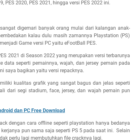
, PES 2020, PES 2021, hingga versi PES 2022 ini.
angat digemari banyak orang mulai dari kalangan anak-
 PES 2022 Repack
membedakan kalau dulu masih zamannya Playstation (PS)
menjadi Game versi PC yaitu eFootBall PES.
 PES 2021 di Season 2022 yang merupakan versi terbarunya
 data seperti pemainnya, wajah, dan jersey pemain pada
i saya bagikan yaitu versi repacknya.
miliki kualitas grafik yang sangat bagus dan jelas seperti
ali dari segi stadium, face, jersey, dan wajah pemain pun
ndroid dan PC Free Download
ck dengan cara offline seperti playstation hanya bedanya
kerjanya pun sama saja seperti PS 5 pada saat ini. Selain
l tidak perlu lagi membutuhkan file cracknya lagi.