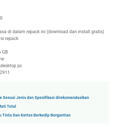
00
 di dalam repack ini (download dan install gratis)
rsi repack
6 GB
me
 desktop pc
12911
 Sesuai Jenis dan Spesifikasi direkomendasikan
ati Total
 Tinta Dan Kertas Berkedip Bergantian