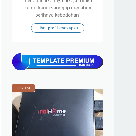
menahan lelahnya belajar maka
kamu harus sanggup menahan
perihnya kebodohan"
Lihat profil lengkapku
TRENDING