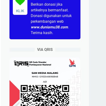
Berikan donasi jika
artikelnya bermanfaat.
KLIK
Donasi digunakan untuk
perkembangan web
www.duniamu38.com
.
Terima kasih.
VIA QRIS