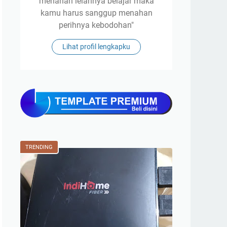
menahan lelahnya belajar maka
kamu harus sanggup menahan
perihnya kebodohan"
Lihat profil lengkapku
TRENDING