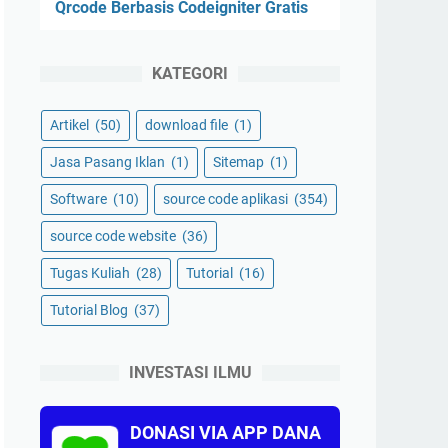
Qrcode Berbasis Codeigniter Gratis
KATEGORI
Artikel
(50)
download file
(1)
Jasa Pasang Iklan
(1)
Sitemap
(1)
Software
(10)
source code aplikasi
(354)
source code website
(36)
Tugas Kuliah
(28)
Tutorial
(16)
Tutorial Blog
(37)
INVESTASI ILMU
DONASI VIA APP DANA