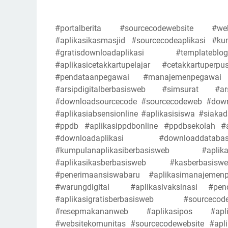
#portalberita #sourcecodewebsite #web
#aplikasikasmasjid #sourcecodeaplikasi #k
#gratisdownloadaplikasi #template
#aplikasicetakkartupelajar #cetakkartuper
#pendataanpegawai #manajemenpegawai #
#arsipdigitalberbasisweb #simsurat #ars
#downloadsourcecode #sourcecodeweb #downl
#aplikasiabsensionline #aplikasisiswa #siak
#ppdb #aplikasippdbonline #ppdbsekolah #a
#downloadaplikasi #downloaddata
#kumpulanaplikasiberbasisweb #apl
#aplikasikasberbasisweb #kasberba
#penerimaansiswabaru #aplikasimanajeme
#warungdigital #aplikasivaksinasi #penda
#aplikasigratisberbasisweb #sourcecod
#resepmakananweb #aplikasipos #aplik
#websitekomunitas #sourcecodewebsite #aplika