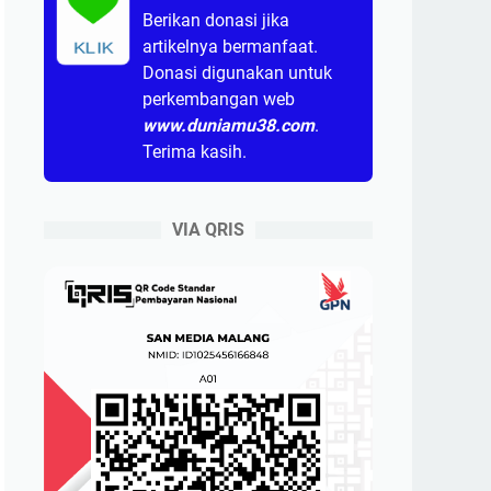
Berikan donasi jika
artikelnya bermanfaat.
KLIK
Donasi digunakan untuk
perkembangan web
www.duniamu38.com
.
Terima kasih.
VIA QRIS