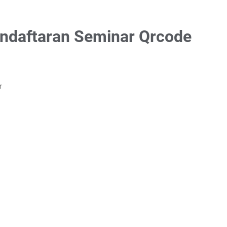
endaftaran Seminar Qrcode
r