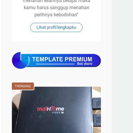
menahan lelahnya belajar maka
kamu harus sanggup menahan
perihnya kebodohan"
Lihat profil lengkapku
TRENDING