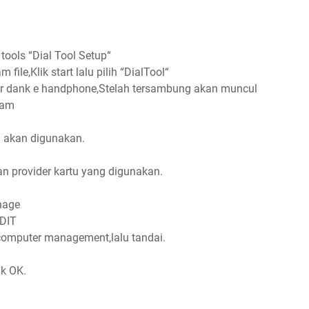
 tools “Dial Tool Setup“
file,Klik start lalu pilih “DialTool“
r dank e handphone,Stelah tersambung akan muncul
cam
g akan digunakan.
n provider kartu yang digunakan.
nage
EDIT
computer management,lalu tandai.
ik OK.