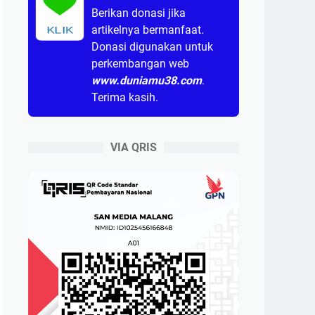
Berikan donasi jika
artikelnya bermanfaat.
KLIK
Donasi digunakan untuk
perkembangan web
www.duniamu38.com
.
Terima kasih.
VIA QRIS