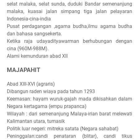
selat malaka, selat sunda, duduki Bandar semenanjung
malaka, kuasai jalan simpang tiga jalan pelayaran
Indonesia-cina-india
Pusat perdagangan ,agama budha,ilmu agama budha
dan bahasa sangsekerta.
Ketika raja udayadityawarman berhubungan dengan
cina (960M-988M).
Alami kemunduran abad XII
MAJAPAHIT
Abad XIII-XVI (agraris)
Dibangun raden wiaya pada tahun 1293
Keemasan: hayam wuruk-gajah mada dikisahkan dalam
Negara kertagama (empu prapanca)
Wilayah : dari semenanjung Malaya-irian barat melewati
Kalimantan utara, tumasik
Politik luar negeri: mitreka satata (Negara sahabat)
Peninggalan:candi penataran (blitar), candi tikus