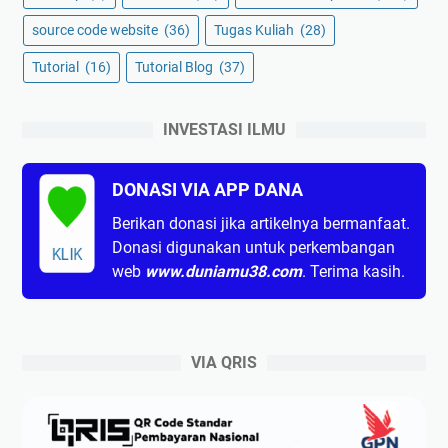
source code website
(36)
Tugas Kuliah
(28)
Tutorial
(16)
Tutorial Blog
(37)
INVESTASI ILMU
DONASI VIA APP DANA
Berikan donasi jika artikelnya bermanfaat.
Donasi digunakan untuk perkembangan
KLIK
web
www.duniamu38.com
. Terima kasih.
VIA QRIS