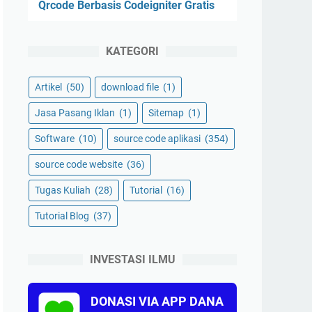
Qrcode Berbasis Codeigniter Gratis
KATEGORI
Artikel
(50)
download file
(1)
Jasa Pasang Iklan
(1)
Sitemap
(1)
Software
(10)
source code aplikasi
(354)
source code website
(36)
Tugas Kuliah
(28)
Tutorial
(16)
Tutorial Blog
(37)
INVESTASI ILMU
DONASI VIA APP DANA