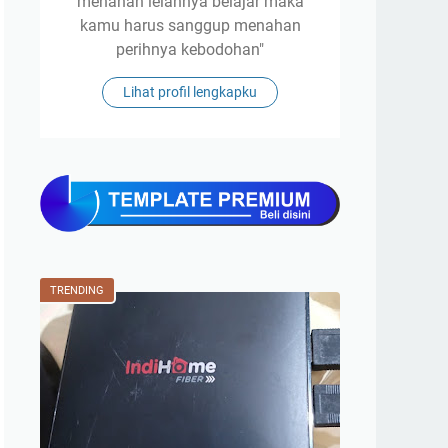
menahan lelahnya belajar maka
kamu harus sanggup menahan
perihnya kebodohan"
Lihat profil lengkapku
TRENDING