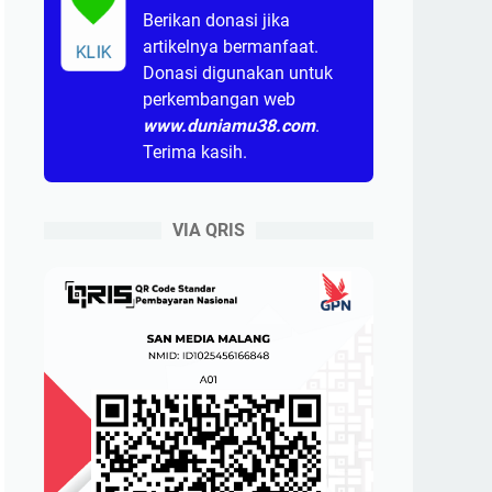
Berikan donasi jika
artikelnya bermanfaat.
KLIK
Donasi digunakan untuk
perkembangan web
www.duniamu38.com
.
Terima kasih.
VIA QRIS