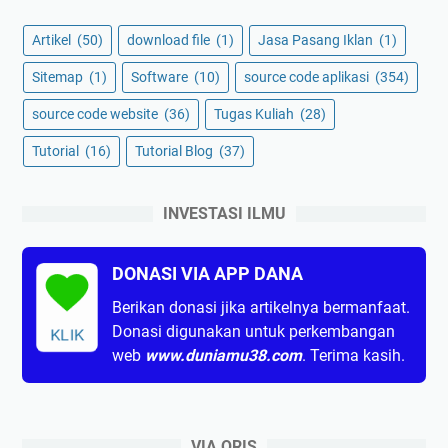
Artikel
(50)
download file
(1)
Jasa Pasang Iklan
(1)
Sitemap
(1)
Software
(10)
source code aplikasi
(354)
source code website
(36)
Tugas Kuliah
(28)
Tutorial
(16)
Tutorial Blog
(37)
INVESTASI ILMU
DONASI VIA APP DANA
Berikan donasi jika artikelnya bermanfaat.
Donasi digunakan untuk perkembangan
KLIK
web
www.duniamu38.com
. Terima kasih.
VIA QRIS