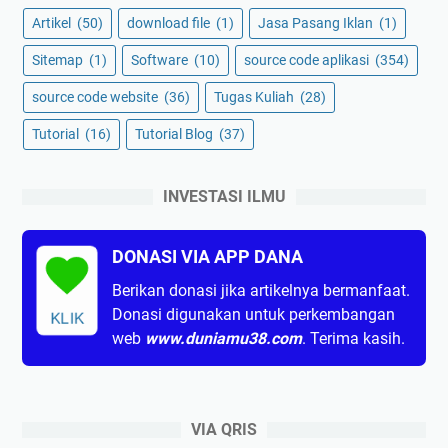
Artikel
(50)
download file
(1)
Jasa Pasang Iklan
(1)
Sitemap
(1)
Software
(10)
source code aplikasi
(354)
source code website
(36)
Tugas Kuliah
(28)
Tutorial
(16)
Tutorial Blog
(37)
INVESTASI ILMU
DONASI VIA APP DANA
Berikan donasi jika artikelnya bermanfaat.
Donasi digunakan untuk perkembangan
KLIK
web
www.duniamu38.com
. Terima kasih.
VIA QRIS