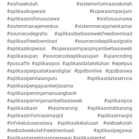
#sisfosekolah #sisteminformasisekolah
#aplikasikoperasi #koperasimpanjam
#aplikasisisforusunawa #sisforusunawa
#sistemmanajemenkos #sistemmenajamenkamar
#sourcecodegratis #aplikasiberbasiswebfreedownload
#aplikasifreedownload #sourcecodeaplikasigratis
#aplikasikoperasi #koperasisimpanpinjamberbasisweb
#aplikasiujian #sourcecodeaplikasiujian #ujiancoding
#poscaffe #aplikasipos #aplikasidatakeluhan #eperpus
#aplikasiperpustakaandigital #ppdbonline #ppdbsiswa
#aplikasipenilaianguru #aplikasidataservice
#aplikasipengajuankerjasama
#aplikasipeminjamanuangbank
#aplikasipeminjamanberbasisweb #aplikasipos
#aplikasikasir #kasirwarung #aplikasistokbarang
#aplikasiinformasimasjid #aplikasimasjid
#infokelulusansiswa #aplikasikelulusan #websekolah
#websitesekolahfreedownload #aplikasipegawai
#aplikasipenerimaanpegawai #aplikasirental