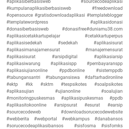
#aplikasiberbasisweb #sourcecodeaplikasi
#kumpulanaplikasiberbasisweb #freedownload
#opensource #gratisdownloadaplikasi #templateblogger
#templatewordpress #aplikasidonasi
#donasiberbasisweb #donasifree#duniamu38.com
#aplikasicetakkartupelajar #cetakkartuperpus
#aplikasisedekah #sedekah #aplikasisurat
#aplikasimanajamensurat #manajemensurat
#aplikasisurat #arsipdigital #aplikasiarsip
#aplikasiwarung #aplikasispp #pembayaranspp
#aplikasiujianonline #ppdbonline #sistemppdb
#tabungansantri #tabungansiswa #daftarhadironline
#ektp #kk #sktm #tespsikotes #soalpsikotes
#aplikasujian #ujianonline #soalujian
#monitoringpuskesmas #aplikasipuskesmas #ppdb
#aplikasitokoonline #arsipsurat #esurat #earsip
#sourcecodeweb #downloadsorucecodewebsite
#webberita #webportal #webkampus #danabansos
#sorucecodeaplikasibansos #sisfosma #sisfomks