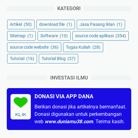
KATEGORI
Artikel
(50)
download file
(1)
Jasa Pasang Iklan
(1)
Sitemap
(1)
Software
(10)
source code aplikasi
(354)
source code website
(36)
Tugas Kuliah
(28)
Tutorial
(16)
Tutorial Blog
(37)
INVESTASI ILMU
DONASI VIA APP DANA
Berikan donasi jika artikelnya bermanfaat.
Donasi digunakan untuk perkembangan
KLIK
web
www.duniamu38.com
. Terima kasih.