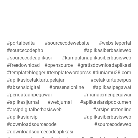
#portalberita #sourcecodewebsite #websiteportal
#sourcecodephp #aplikasiberbasisweb
#sourcecodeaplikasi #kumpulanaplikasiberbasisweb
#freedownload #opensource #gratisdownloadaplikasi
#templateblogger #templatewordpress #duniamu38.com
#aplikasicetakkartupelajar #cetakkartuperpus
#absensidigital #presensionline #aplikasipegawai
#pendataanpegawai #manajemenpegawai
#aplikasijurnal #webjurnal #aplikasiarsipdokumen
#arsipdigitalberbasisweb #arsipsuratonline
#aplikasiarsip #aplikasiberbasisweb
#downloadsourcecode #sourcecodeweb
#downloadsourcecodeaplikasi