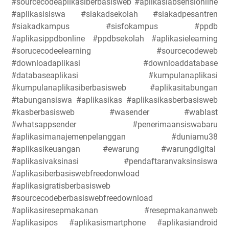
#sourcecodeaplikasiberbasisweb #aplikasiabsensionline
#aplikasisiswa #siakadsekolah #siakadpesantren
#siakadkampus #sisfokampus #ppdb
#aplikasippdbonline #ppdbsekolah #aplikasielearning
#sorucecodeelearning #sourcecodeweb
#downloadaplikasi #downloaddatabase
#databaseaplikasi #kumpulanaplikasi
#kumpulanaplikasiberbasisweb #aplikasitabungan
#tabungansiswa #aplikasikas #aplikasikasberbasisweb
#kasberbasisweb #wasender #wablast
#whatsappsender #penerimaansiswabaru
#aplikasimanajemenpelanggan #duniamu38
#aplikasikeuangan #ewarung #warungdigital
#aplikasivaksinasi #pendaftaranvaksinsiswa
#aplikasiberbasiswebfreedonwload
#aplikasigratisberbasisweb
#sourcecodeberbasiswebfreedownload
#aplikasiresepmakanan #resepmakananweb
#aplikasipos #aplikasismartphone #aplikasiandroid