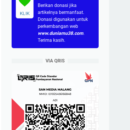
Berikan donasi jika
artikelnya bermanfaat.
KLIK
Donasi digunakan untuk
perkembangan web
www.duniamu38.com
.
Terima kasih.
VIA QRIS