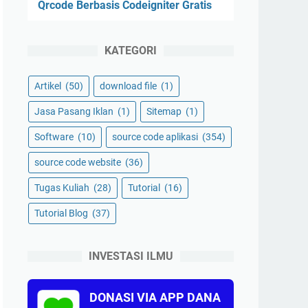
Qrcode Berbasis Codeigniter Gratis
KATEGORI
Artikel
(50)
download file
(1)
Jasa Pasang Iklan
(1)
Sitemap
(1)
Software
(10)
source code aplikasi
(354)
source code website
(36)
Tugas Kuliah
(28)
Tutorial
(16)
Tutorial Blog
(37)
INVESTASI ILMU
DONASI VIA APP DANA