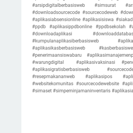
#arsipdigitalberbasisweb #simsurat #ars
#downloadsourcecode #sourcecodeweb #downl
#aplikasiabsensionline #aplikasisiswa #siak
#ppdb #aplikasippdbonline #ppdbsekolah #a
#downloadaplikasi #downloaddata
#kumpulanaplikasiberbasisweb #apl
#aplikasikasberbasisweb #kasberba
#penerimaansiswabaru #aplikasimanajeme
#warungdigital #aplikasivaksinasi #penda
#aplikasigratisberbasisweb #sourcecod
#resepmakananweb #aplikasipos #aplik
#websitekomunitas #sourcecodewebsite #aplika
#simaset #simpeminjamaninventaris #aplikasia