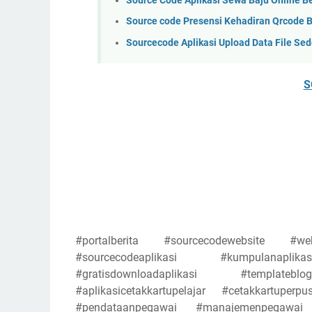
Source Code Aplikasi Sewa Baju Online B
Source code Presensi Kehadiran Qrcode B
Sourcecode Aplikasi Upload Data File Se
S
#portalberita #sourcecodewebsite #web
#sourcecodeaplikasi #kumpulanapli
#gratisdownloadaplikasi #template
#aplikasicetakkartupelajar #cetakkartuper
#pendataanpegawai #manajemenpegawai #