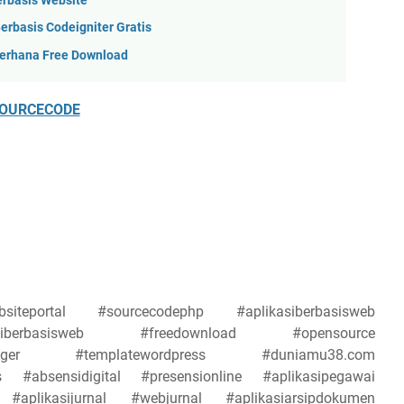
erbasis Website
erbasis Codeigniter Gratis
derhana Free Download
OURCECODE
siteportal #sourcecodephp #aplikasiberbasisweb
kasiberbasisweb #freedownload #opensource
blogger #templatewordpress #duniamu38.com
pus #absensidigital #presensionline #aplikasipegawai
aplikasijurnal #webjurnal #aplikasiarsipdokumen