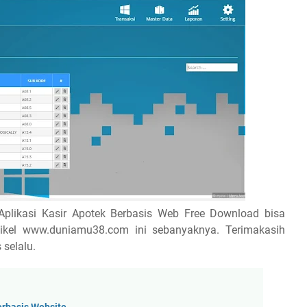
plikasi Kasir Apotek Berbasis Web Free Download bisa
tikel www.duniamu38.com ini sebanyaknya. Terimakasih
selalu.