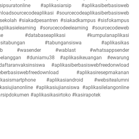
ipsuratonline #aplikasiarsip #aplikasiberbasisweb
oadsourcecodeaplikasi #sourcecodeaplikasiberbasisweb
adsekolah #siakadpesantren #siakadkampus #sisfokampus
plikasielearning #sorucecodeelearning #sourcecodeweb
base #databaseaplikasi #kumpulanaplikasi
ikasitabungan #tabungansiswa #aplikasikas
sisweb #wasender #wablast #whatsappsender
npelanggan #duniamu38 #aplikasikeuangan #ewarung
ftaranvaksinsiswa #aplikasiberbasiswebfreedonwload
eberbasiswebfreedownload #aplikasiresepmakanan
asismartphone #aplikasiandroid #websitealumni
siujianonline #aplikasiujiansiswa #aplikasilelangonline
rsipdokumen #aplikasikasirtoko #kasirapotek