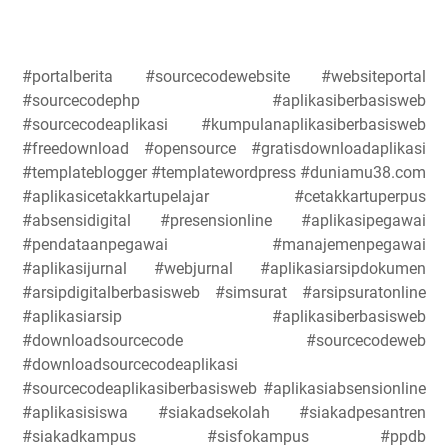
#portalberita #sourcecodewebsite #websiteportal
#sourcecodephp #aplikasiberbasisweb
#sourcecodeaplikasi #kumpulanaplikasiberbasisweb
#freedownload #opensource #gratisdownloadaplikasi
#templateblogger #templatewordpress #duniamu38.com
#aplikasicetakkartupelajar #cetakkartuperpus
#absensidigital #presensionline #aplikasipegawai
#pendataanpegawai #manajemenpegawai
#aplikasijurnal #webjurnal #aplikasiarsipdokumen
#arsipdigitalberbasisweb #simsurat #arsipsuratonline
#aplikasiarsip #aplikasiberbasisweb
#downloadsourcecode #sourcecodeweb
#downloadsourcecodeaplikasi
#sourcecodeaplikasiberbasisweb #aplikasiabsensionline
#aplikasisiswa #siakadsekolah #siakadpesantren
#siakadkampus #sisfokampus #ppdb