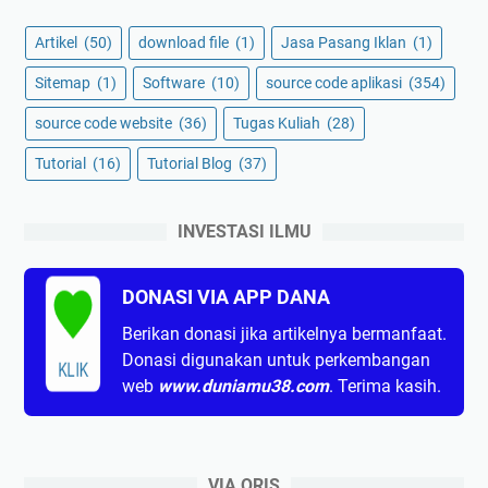
Artikel
(50)
download file
(1)
Jasa Pasang Iklan
(1)
Sitemap
(1)
Software
(10)
source code aplikasi
(354)
source code website
(36)
Tugas Kuliah
(28)
Tutorial
(16)
Tutorial Blog
(37)
INVESTASI ILMU
DONASI VIA APP DANA
Berikan donasi jika artikelnya bermanfaat.
Donasi digunakan untuk perkembangan
KLIK
web
www.duniamu38.com
. Terima kasih.
VIA QRIS