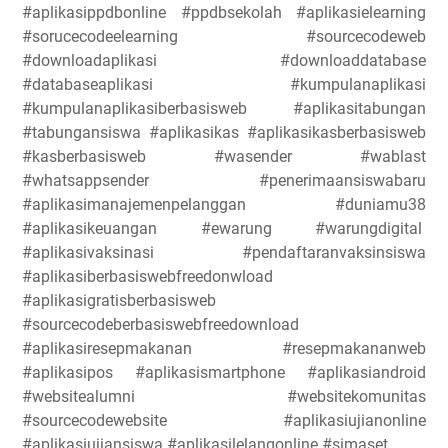
#aplikasippdbonline #ppdbsekolah #aplikasielearning
#sorucecodeelearning #sourcecodeweb
#downloadaplikasi #downloaddatabase
#databaseaplikasi #kumpulanaplikasi
#kumpulanaplikasiberbasisweb #aplikasitabungan
#tabungansiswa #aplikasikas #aplikasikasberbasisweb
#kasberbasisweb #wasender #wablast
#whatsappsender #penerimaansiswabaru
#aplikasimanajemenpelanggan #duniamu38
#aplikasikeuangan #ewarung #warungdigital
#aplikasivaksinasi #pendaftaranvaksinsiswa
#aplikasiberbasiswebfreedonwload
#aplikasigratisberbasisweb
#sourcecodeberbasiswebfreedownload
#aplikasiresepmakanan #resepmakananweb
#aplikasipos #aplikasismartphone #aplikasiandroid
#websitealumni #websitekomunitas
#sourcecodewebsite #aplikasiujianonline
#aplikasiujiansiswa #aplikasilelangonline #simaset